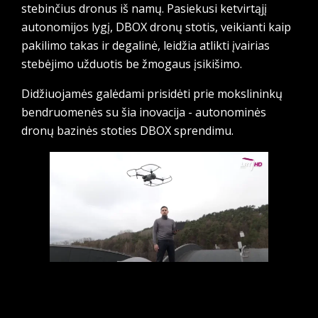
stebinčius dronus iš namų. Pasiekusi ketvirtąjį
autonomijos lygį, DBOX dronų stotis, veikianti kaip
pakilimo takas ir degalinė, leidžia atlikti įvairias
stebėjimo užduotis be žmogaus įsikišimo.
Didžiuojamės galėdami prisidėti prie mokslininkų
bendruomenės su šia inovacija - autonominės
dronų bazinės stoties DBOX sprendimu.